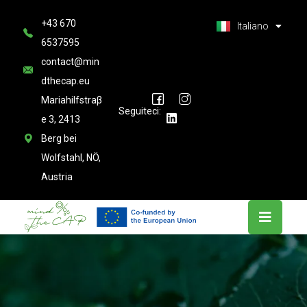
العربية
+43 670
Latviešu valoda
Italiano
6537595
contact@min
dthecap.eu
Mariahilfstraβ
Seguiteci:
e 3, 2413
Berg bei
Wolfstahl, NÖ,
Austria