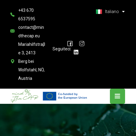
العربية
+43 670
Latviešu valoda
Italiano
6537595
contact@min
dthecap.eu
Mariahilfstraβ
Seguiteci:
e 3, 2413
Berg bei
Wolfstahl, NÖ,
Austria