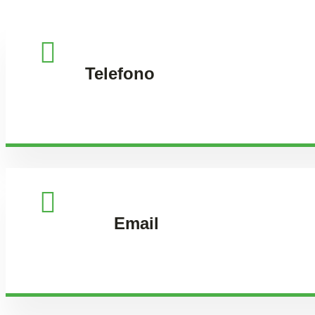
Telefono
+43 670 6537595
Email
contact@mindthecap.eu