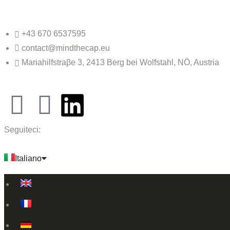
+43 670 6537595
contact@mindthecap.eu
Mariahilfstraβe 3, 2413 Berg bei Wolfstahl, NÖ, Austria
Seguiteci:
Italiano
English
Français
Deutsch