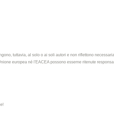
ono, tuttavia, al solo o ai soli autori e non riflettono necessa
l'Unione europea né l'EACEA possono esserne ritenute responsab
e!