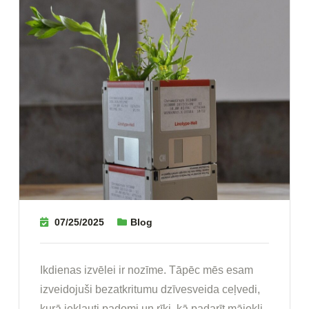
07/25/2025
Blog
Ikdienas izvēlei ir nozīme. Tāpēc mēs esam
izveidojuši bezatkritumu dzīvesveida ceļvedi,
kurā iekļauti padomi un rīki, kā padarīt mājokli,