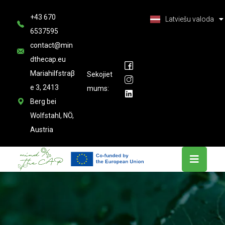
Deutsch
+43 670
Latviešu valoda
العربية
6537595
contact@min
dthecap.eu
Mariahilfstraβ
Sekojiet
e 3, 2413
mums:
Berg bei
Wolfstahl, NÖ,
Austria