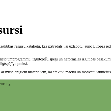
sursi
glītības resursu katalogu, kas izstrādāts, lai uzlabotu jauno Eiropas i
etojumprogrammu, izglītojošu spēļu un neformālās izglītības pasākumu klā
ilgtspējīgu praksi.
ar mūsdienīgiem materiāliem, lai efektīvi mācītu un motivētu jauniešus 