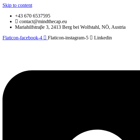
Skip to content
+43 670 6537595
contact@mindthecap.eu
Mariahilfstraβe 3, 2413 Berg bei Wolfstahl, NÖ, Austria
Flaticon-facebook-4
Flaticon-instagram-5
Linkedin