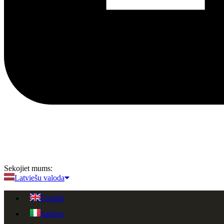
Sekojiet mums:
Latviešu valoda
English
Italiano