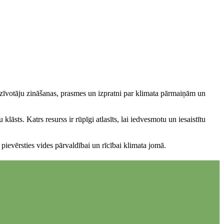
edzīvotāju zināšanas, prasmes un izpratni par klimata pārmaiņām un
sts. Katrs resurss ir rūpīgi atlasīts, lai iedvesmotu un iesaistītu
pievērsties vides pārvaldībai un rīcībai klimata jomā.