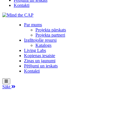
Pētījumi un ieskats
Kontakti
Par mums
Projekta pārskats
Projekta partneri
Izglītojošie resursi
Katalogs
Living Labs
Kopienas iesaiste
Ziņas un jaunumi
Pētījumi un ieskats
Kontakti
Sākt
Katalogs