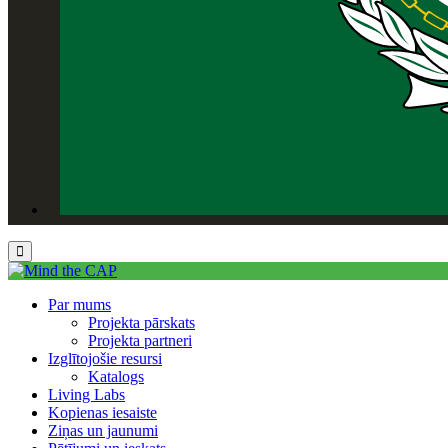
Par mums
Projekta pārskats
Projekta partneri
Izglītojošie resursi
Katalogs
Living Labs
Kopienas iesaiste
Ziņas un jaunumi