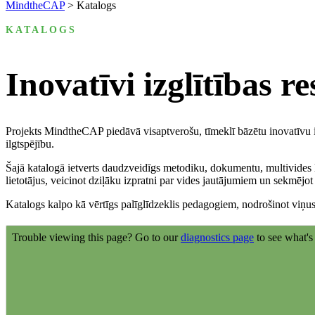
MindtheCAP
>
Katalogs
KATALOGS
Inovatīvi izglītības re
Projekts MindtheCAP piedāvā visaptverošu, tīmeklī bāzētu inovatīvu iz
ilgtspējību.
Šajā katalogā ietverts daudzveidīgs metodiku, dokumentu, multivides li
lietotājus, veicinot dziļāku izpratni par vides jautājumiem un sekmējot 
Katalogs kalpo kā vērtīgs palīglīdzeklis pedagogiem, nodrošinot viņus 