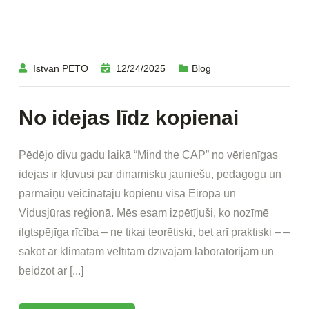
Istvan PETO
12/24/2025
Blog
No idejas līdz kopienai
Pēdējo divu gadu laikā “Mind the CAP” no vērienīgas
idejas ir kļuvusi par dinamisku jauniešu, pedagogu un
pārmaiņu veicinātāju kopienu visā Eiropā un
Vidusjūras reģionā. Mēs esam izpētījuši, ko nozīmē
ilgtspējīga rīcība – ne tikai teorētiski, bet arī praktiski – –
sākot ar klimatam veltītām dzīvajām laboratorijām un
beidzot ar [...]