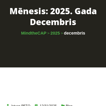
Mēnesis:
2025. Gada
Decembris
MindtheCAP
2025
decembris
>
>
Istvan PETO
12/31/2025
Blog