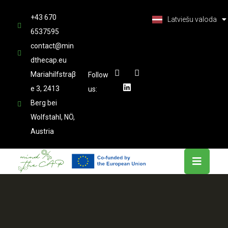
Deutsch
+43 670
Latviešu valoda
العربية
6537595
contact@min
dthecap.eu
Mariahilfstraβ
Follow
e 3, 2413
us:
Berg bei
Wolfstahl, NÖ,
Austria