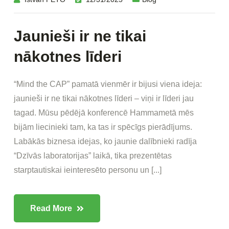
Jaunieši ir ne tikai
nākotnes līderi
“Mind the CAP” pamatā vienmēr ir bijusi viena ideja:
jaunieši ir ne tikai nākotnes līderi – viņi ir līderi jau
tagad. Mūsu pēdējā konferencē Hammametā mēs
bijām liecinieki tam, ka tas ir spēcīgs pierādījums.
Labākās biznesa idejas, ko jaunie dalībnieki radīja
“Dzīvās laboratorijas” laikā, tika prezentētas
starptautiskai ieinteresēto personu un [...]
Read More