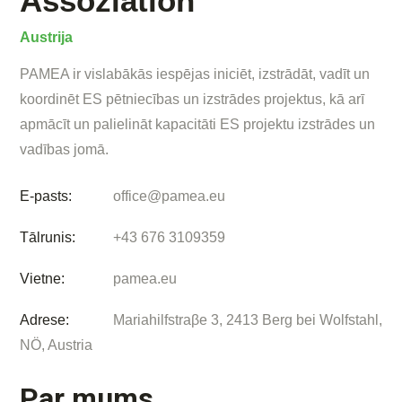
Assoziation
Austrija
PAMEA ir vislabākās iespējas iniciēt, izstrādāt, vadīt un
koordinēt ES pētniecības un izstrādes projektus, kā arī
apmācīt un palielināt kapacitāti ES projektu izstrādes un
vadības jomā.
E-pasts:
office@pamea.eu
Tālrunis:
+43 676 3109359
Vietne:
pamea.eu
Adrese:
Mariahilfstraβe 3, 2413 Berg bei Wolfstahl,
NÖ, Austria
Par mums