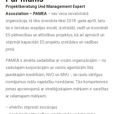
Projektberatung Und Management Expert
Assoziation – PAMEA
– nav veca nevalstiskā
organizācija, tā tika izveidota tikai 2018. gada aprīlī, taču
tai ir lieliskas iespējas iniciēt, izstrādāt, vadīt un koordinēt
ES pētniecības un attīstības projektus, kā arī apmācīt un
stiprināt kapacitāti ES projektu izstrādes un vadības
jomā.
PAMEA ir atvērta sadarbībai ar visām organizācijām – no
vadošajām korporācijām un valsts aģentūrām līdz
jaunākajām biedrībām, NVO un MVU -, lai rastu vērtīgus
risinājumus reālu vajadzību risināšanai. Tās kompetences
jomas apvienojumā ar stratēģiskajiem mērķiem ir saistītas
ar vēlamajiem mērķiem:
– efektīvi stiprināt inovācijas