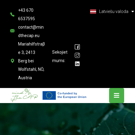
Deutsch
+43 670
Latviešu valoda
العربية
6537595
contact@min
dthecap.eu
Mariahilfstraβ
Sekojiet
e 3, 2413
mums:
Berg bei
Wolfstahl, NÖ,
Austria