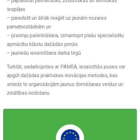
– paplašināt pētniecības, zinātniskās un tehniskās
iespējas
– paredzēt un ātrāk reaģēt uz jaunām nozares
pamatnostādnēm un
– prasmju palielināšana, izmantojot plašu specializētu
apmācību klāstu dažādās jomās
– jauniešu iesaistīšana darba tirgū
Turklāt, sadarbojoties ar PAMEA, iesaistītās puses var
apgūt dažādas praktiskas inovācijas metodes, kas
sniedz to organizācijām jaunus domāšanas veidus un
zinātības nodošanu.