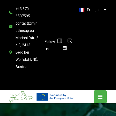
العربية
+43 670
Latviešu valoda
Français
6537595
contact@min
dthecap.eu
Mariahilfstraβ
Follow
e 3, 2413
us:
Berg bei
Wolfstahl, NÖ,
Austria