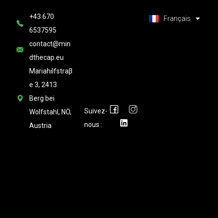
العربية
+43 670
Latviešu valoda
Français
6537595
contact@min
dthecap.eu
Mariahilfstraβ
e 3, 2413
Berg bei
Suivez-
Wolfstahl, NÖ,
nous :
Austria