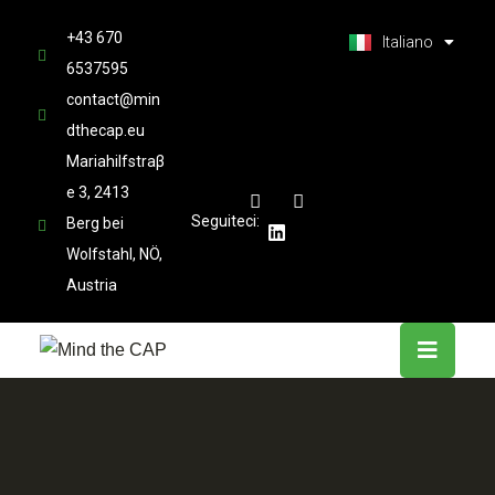
العربية
+43 670
Latviešu valoda
Italiano
6537595
contact@min
dthecap.eu
Mariahilfstraβ
e 3, 2413
Seguiteci:
Berg bei
Wolfstahl, NÖ,
Austria