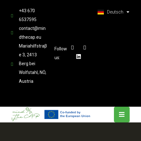
العربية
+43 670
Latviešu valoda
Deutsch
6537595
contact@min
dthecap.eu
Mariahilfstraβ
Follow
e 3, 2413
us:
Berg bei
Wolfstahl, NÖ,
Austria