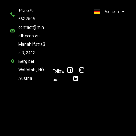
العربية
+43 670
Latviešu valoda
Deutsch
6537595
contact@min
dthecap.eu
Mariahilfstraβ
e 3, 2413
Berg bei
Wolfstahl, NÖ,
Follow
Austria
us: